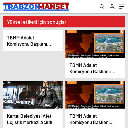
Yüksel etiketi için sonuçlar
TBMM Adalet
Komisyonu Başkanı
Cüneyt Yüksel, İsrail’in
Filistin işgaline son
verilmesi çağrısını
TBMM Adalet
yineledi
Komisyonu Başkanı:
İsrail zulmün ve
istikrarsızlığın merkezi
Kartal Belediyesi Afet
TBMM Adalet
Lojistik Merkezi Açıldı
Komisyonu Başkanı