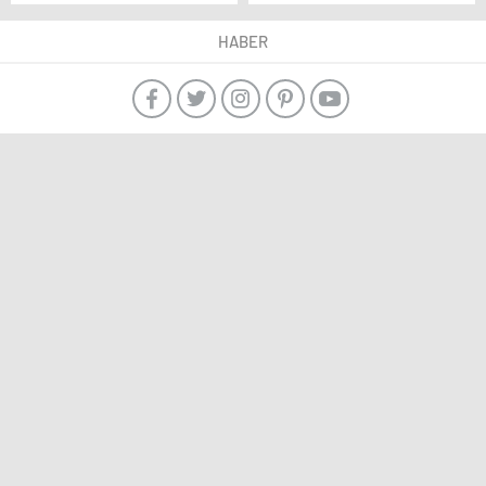
Yüksel, UAD’nin İsrail
kararını değerlendirdi
HABER
Açıklaması