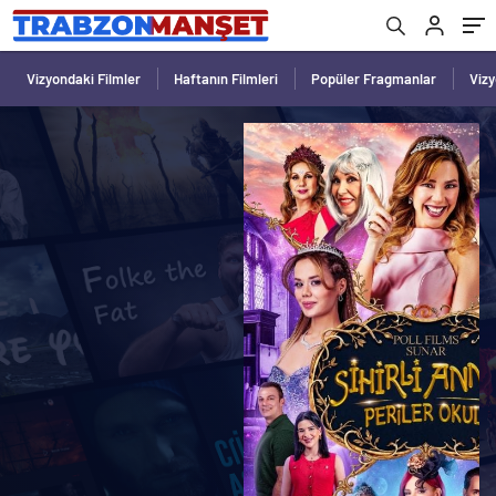
Vizyondaki Filmler
Haftanın Filmleri
Popüler Fragmanlar
Viz